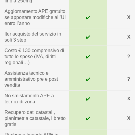
fino a 250mq
Aggiornamento APE gratuito,
se apportare modifiche all’UI
✔️
X
entro l’anno
Iter acquisto del servizio in
✔️
X
soli 3 step
Costo € 130 comprensivo di
tutte le spese (IVA, diritti
✔️
?
regionali…)
Assistenza tecnico e
amministrativo pre e post
✔️
?
vendita
No smistamento APE a
✔️
X
tecnici di zona
Recupero dati catastali,
planimetria catastale, libretto
✔️
X
gratis
Rimborso Importo APE in