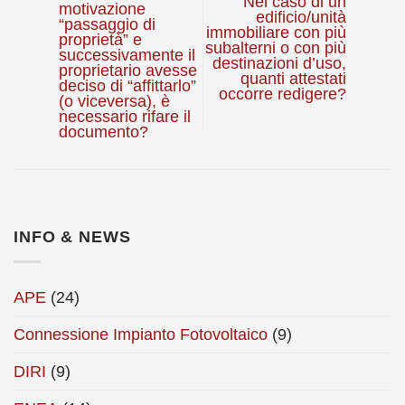
Nel caso di un
motivazione
edificio/unità
“passaggio di
immobiliare con più
proprietà” e
subalterni o con più
successivamente il
destinazioni d’uso,
proprietario avesse
quanti attestati
deciso di “affittarlo”
occorre redigere?
(o viceversa), è
necessario rifare il
documento?
INFO & NEWS
APE
(24)
Connessione Impianto Fotovoltaico
(9)
DIRI
(9)