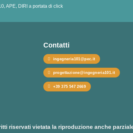
10, APE, DIRI a portata di click
Contatti
ingegneria101@pec.it
progettazione@ingegneria101.it
+39 375 547 2669
iritti riservati vietata la riproduzione anche parzial