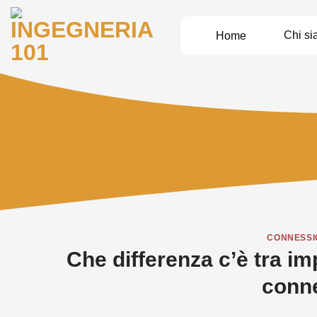
Salta
ai
Chi s
Home
contenuti
CONNESSI
Che differenza c’è tra i
conne