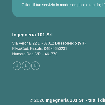
Ottieni il tuo servizio in modo semplice e rapido; L
Ingegneria 101 Srl
Via Verona, 22 D - 37012
Bussolengo (VR)
P.Iva/Cod. Fiscale: 04989650231
Numero Rea: VR – 461770
© 2026
Ingegneria 101 Srl - tutti i d