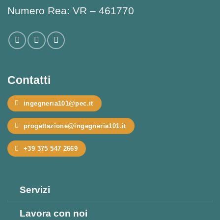
Numero Rea: VR – 461770
Contatti
ingegneria101@pec.it
progettazione@ingegneria101.it
+39 375 547 2669
Servizi
Lavora con noi